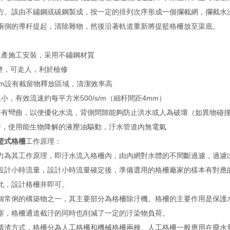
方。該由不鏽鋼或碳鋼製成，按一定的排列次序形成一個攔截網，攔截水
兩側的導杆提起，清除雜物，然後沿著軌道重新將提籃格柵放至渠底。
生產施工安裝，采用不鏽鋼材質
平整，可走人，利於檢修
5cm設有截留物釋放區域，清潔效率高
小，有效流速約每平方米500/s/m（細杆間距4mm）
杆有彎曲，以便優化水流，背側間隙能夠防止洪水或人為破壞（如異物碰
行，使用能生物降解的液壓油驅動，汙水管道內無電氣
籃式格柵
工作原理：
力為其工作原理，即汙水流入格柵內，由內網對水體的不間斷過濾，過濾
設計小時流量，設計小時流量確定後，準備選用的格柵廠家的樣本有對應
此，設計格柵井即可。
個常俐的構築物之一，其主要部分為格柵除汙機。格柵的主要作用是保護
塞，格柵通道截汙的同時也削減了一定的汙染物負荷。
清渣方式，格柵分為人工格柵和機械格柵兩種。人工格柵一般應用在廢水