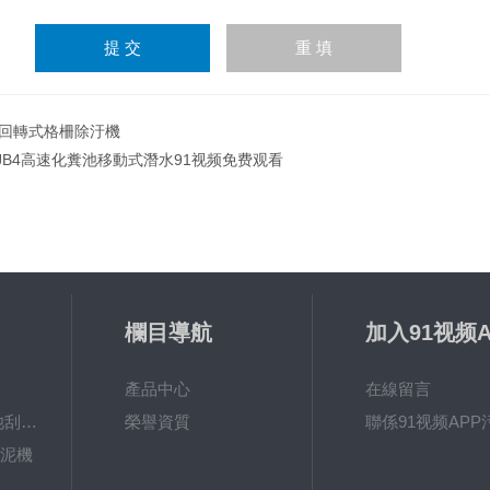
輸
入
計算結果（填寫阿拉伯數
字），如：三加四=7
回轉式格柵除汙機
JB4高速化糞池移動式潛水91视频免费观看
欄目導航
加入91视频A
视频
產品中心
在線留言
ZXGN-5平流沉澱池刮泥機
榮譽資質
聯係91视频APP
刮泥機