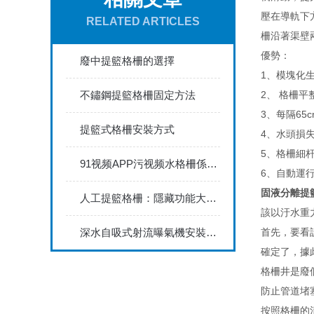
壓在導軌下
RELATED ARTICLES
柵沿著渠壁
優勢：
廢中提籃格柵的選擇
1、模塊化
不鏽鋼提籃格柵固定方法
2、 格柵
3、每隔6
提籃式格柵安裝方式
4、水頭損失
5、格柵細
91视频APP污视频水格柵係列產品滿足多元化 精細化市場需求
6、自動運
固液分離提
人工提籃格柵：隱藏功能大揭秘！
該以汙水重
深水自吸式射流曝氣機安裝方法
首先，要看
確定了，據
格柵井是廢
防止管道堵
按照格柵的