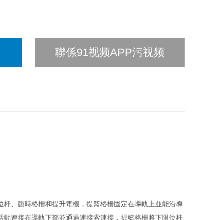
聯係91视频APP污视频
位杆、臨時格柵和提升電機，提籃格柵固定在導軌上並能沿導
活動連接在導軌下部並通過連接索連接，提籃格柵將下限位杆