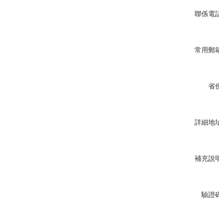
聯係電
常用郵
省
詳細地
補充說
驗證