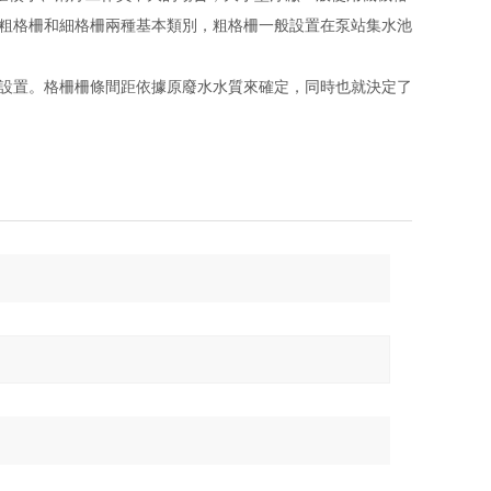
為粗格柵和細格柵兩種基本類別，粗格柵一般設置在泵站集水池
行設置。格柵柵條間距依據原廢水水質來確定，同時也就決定了