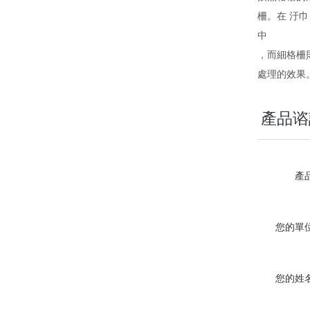
柵。在 汙
中
，而細格柵
處理的效果
產品谘
產
您的單
您的姓