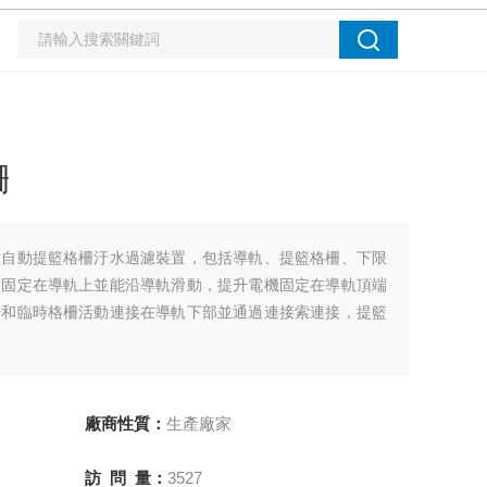
柵
種自動提籃格柵汙水過濾裝置，包括導軌、提籃格柵、下限
柵固定在導軌上並能沿導軌滑動，提升電機固定在導軌頂端
杆和臨時格柵活動連接在導軌下部並通過連接索連接，提籃
廠商性質：
生產廠家
訪 問 量：
3527