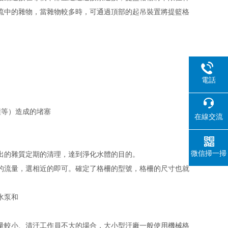
流中的雜物，當雜物較多時，可通過頂部的起吊裝置將提籃格
電話
撞等）造成的堵塞
在線交流
微信掃一掃
出的雜質定期的清理，達到淨化水體的目的。
的流量，選相近的即可。確定了格柵的型號，格柵的尺寸也就
水泵和
量較小、清汙工作員不大的場合，大小型汙廠一般使用機械格