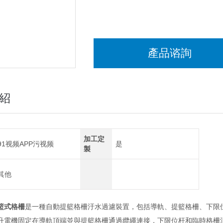
產品谘詢
紹
加工定
91视频APP污视频
是
製
其他
籃式格柵
是一種自動提籃格柵汙水過濾裝置，包括導軌、提籃格柵、下限
升電機固定在導軌頂端並與提籃格柵通過纜繩連接，下限位杆和臨時格柵