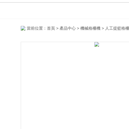
當前位置：
首頁
>
產品中心
>
機械格柵機
>
人工提籃格