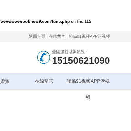
/www/wwwroot/new9.com/func.php
on line
115
返回首頁
|
在線留言
|
聯係91视频APP污视频
全國服務谘詢熱線：
15150621090
譽資質
在線留言
聯係91视频APP污视
频